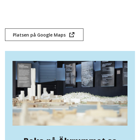
Platsen på Google Maps
(öppnas
i
nytt
fönster)