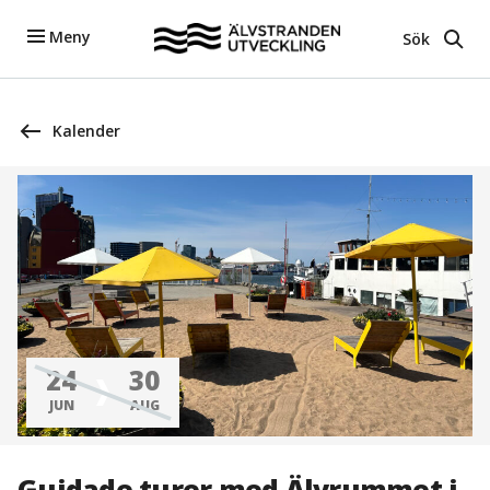
Meny
Sök
Kalender
24
30
JUN
AUG
Guidade turer med Älvrummet i