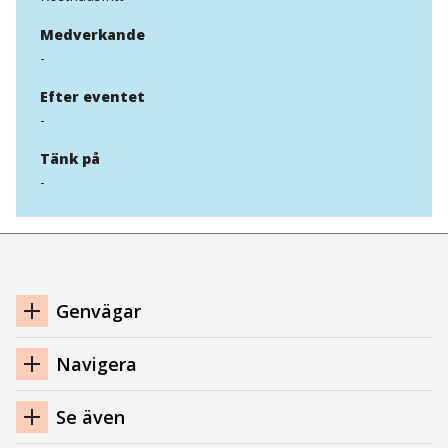
Medverkande
-
Efter eventet
-
Tänk på
-
Navigation
Genvägar
sidfot
Navigera
Se även