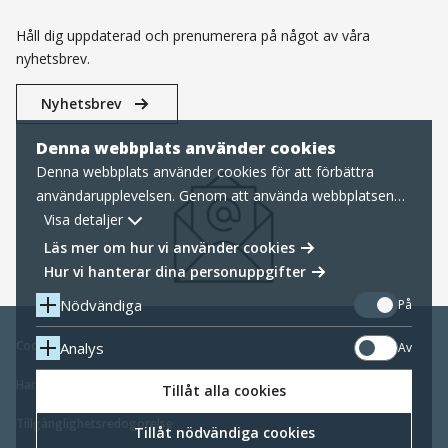
Håll dig uppdaterad och prenumerera på något av våra
nyhetsbrev.
Nyhetsbrev
Denna webbplats använder cookies
Denna webbplats använder cookies för att förbättra
användarupplevelsen. Genom att använda webbplatsen
samtycker du till nödvändiga cookies, läs mer nedan om
Visa detaljer
hur vi hanterar cookies samt personuppgifter.
Läs mer om hur vi använder cookies
Hur vi hanterar dina personuppgifter
Nödvändiga
På
Cookies
Analys
Av
Hantering av personuppgifter
Tillåt alla cookies
Tillgänglighetsredogörelse
Tillåt nödvändiga cookies