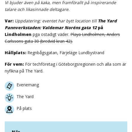
Vi bjuder även på kaka, men framförallt på inspirerande
talare och likasinnade deltagare.
Var:
Uppdatering: eventet har bytt location till
The Yard
Pannverkstaden: Valdemar Noréns gata 12
på
Lindholmen
pga ostadigt väder.
Playa Lindholmen, Anders
Carlssons gata 30 (bredvid kran 42).
Hållplats:
Regnbågsgatan, Färjeläge Lundbystrand
För vem:
För techföretag i Göteborgsregionen och alla som är
nyfikna på The Yard.
Evenemang
The Yard
På plats
När