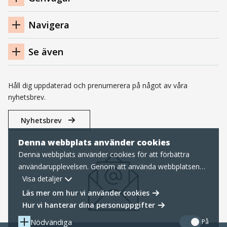
sidfot
Navigera
Se även
Håll dig uppdaterad och prenumerera på något av våra
nyhetsbrev.
Nyhetsbrev
Denna webbplats använder cookies
Denna webbplats använder cookies för att förbättra
användarupplevelsen. Genom att använda webbplatsen
samtycker du till nödvändiga cookies, läs mer nedan om
Visa detaljer
hur vi hanterar cookies samt personuppgifter.
Läs mer om hur vi använder cookies
Hur vi hanterar dina personuppgifter
Nödvändiga
På