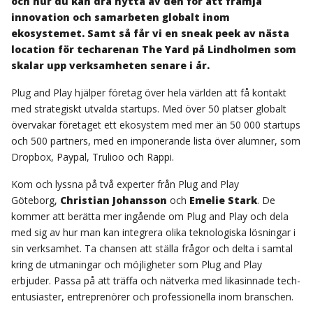
och hur du kan dra nytta av den för att främja
innovation och samarbeten globalt inom
ekosystemet. Samt så får vi en sneak peek av nästa
location för techarenan The Yard på Lindholmen som
skalar upp verksamheten senare i år.
Plug and Play hjälper företag över hela världen att få kontakt
med strategiskt utvalda startups. Med över 50 platser globalt
övervakar företaget ett ekosystem med mer än 50 000 startups
och 500 partners, med en imponerande lista över alumner, som
Dropbox, Paypal, Trulioo och Rappi.
Kom och lyssna på två experter från Plug and Play
Göteborg,
Christian Johansson
och
Emelie Stark
. De
kommer att berätta mer ingående om Plug and Play och dela
med sig av hur man kan integrera olika teknologiska lösningar i
sin verksamhet. Ta chansen att ställa frågor och delta i samtal
kring de utmaningar och möjligheter som Plug and Play
erbjuder. Passa på att träffa och nätverka med likasinnade tech-
entusiaster, entreprenörer och professionella inom branschen.