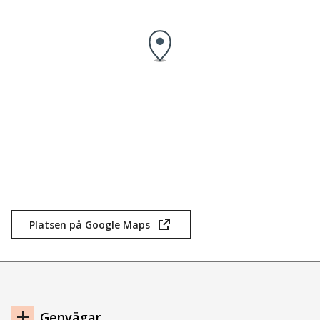
Platsen på Google Maps
(öppnas
i
nytt
fönster)
Navigation
Genvägar