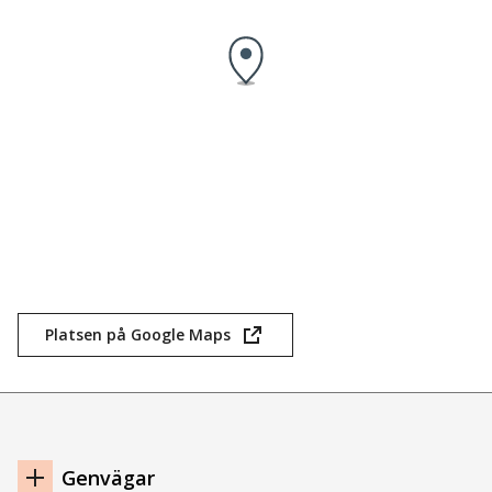
Platsen på Google Maps
(öppnas
i
nytt
fönster)
Navigation
Genvägar