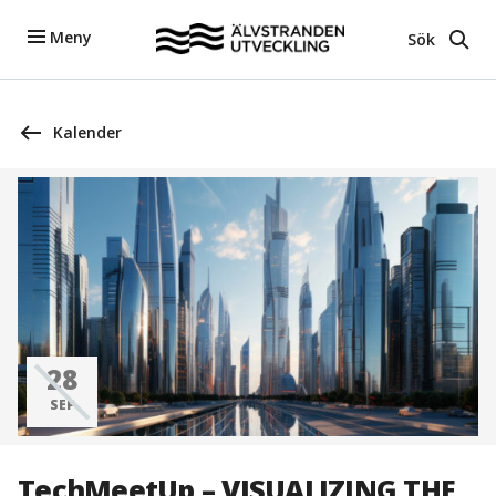
Meny
Sök
Kalender
28
SEP
TechMeetUp – VISUALIZING THE