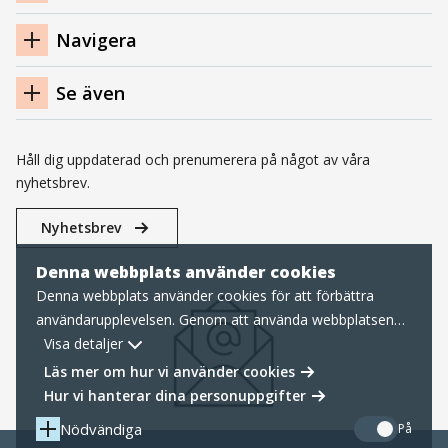
sidfot
Navigera
Se även
Håll dig uppdaterad och prenumerera på något av våra
nyhetsbrev.
Nyhetsbrev
Denna webbplats använder cookies
Denna webbplats använder cookies för att förbättra
användarupplevelsen. Genom att använda webbplatsen
samtycker du till nödvändiga cookies, läs mer nedan om
Visa detaljer
hur vi hanterar cookies samt personuppgifter.
Läs mer om hur vi använder cookies
Hur vi hanterar dina personuppgifter
Nödvändiga
På