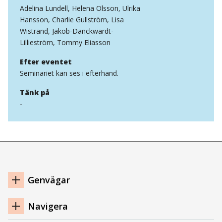
Adelina Lundell, Helena Olsson, Ulrika
Hansson, Charlie Gullström, Lisa
Wistrand, Jakob-Danckwardt-
Lillieström, Tommy Eliasson
Efter eventet
Seminariet kan ses i efterhand.
Tänk på
-
Navigation
Genvägar
sidfot
Navigera