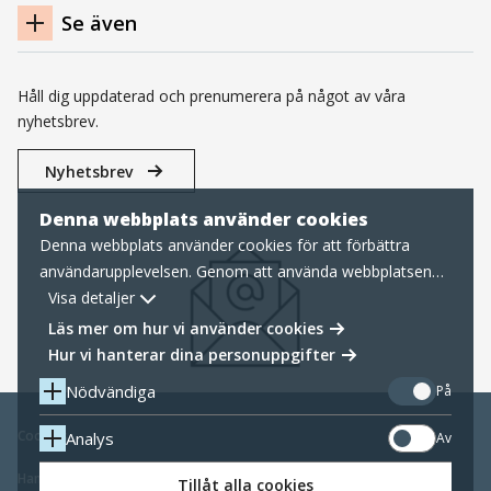
Se även
Håll dig uppdaterad och prenumerera på något av våra
nyhetsbrev.
Nyhetsbrev
Denna webbplats använder cookies
Denna webbplats använder cookies för att förbättra
användarupplevelsen. Genom att använda webbplatsen
samtycker du till nödvändiga cookies, läs mer nedan om
Visa detaljer
hur vi hanterar cookies samt personuppgifter.
Läs mer om hur vi använder cookies
Hur vi hanterar dina personuppgifter
Nödvändiga
På
Cookies
Analys
Av
Hantering av personuppgifter
Tillåt alla cookies