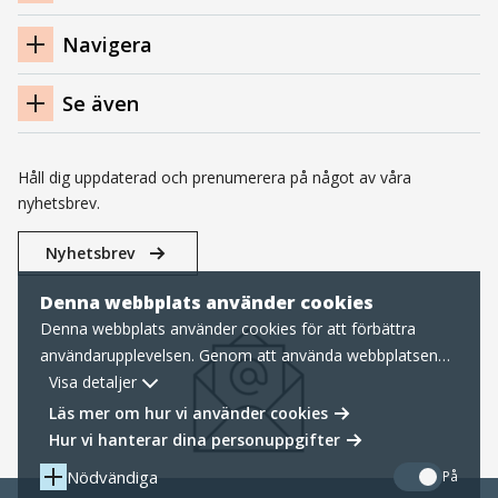
sidfot
Navigera
Se även
Håll dig uppdaterad och prenumerera på något av våra
nyhetsbrev.
Nyhetsbrev
Denna webbplats använder cookies
Denna webbplats använder cookies för att förbättra
användarupplevelsen. Genom att använda webbplatsen
samtycker du till nödvändiga cookies, läs mer nedan om
Visa detaljer
hur vi hanterar cookies samt personuppgifter.
Läs mer om hur vi använder cookies
Hur vi hanterar dina personuppgifter
Nödvändiga
På