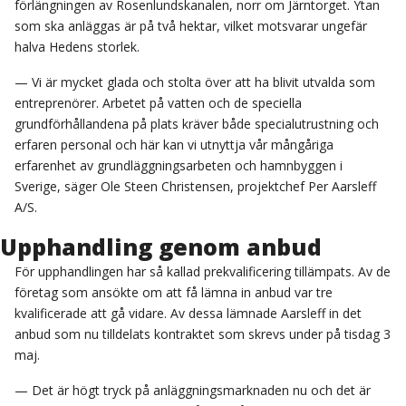
förlängningen av Rosenlundskanalen, norr om Järntorget. Ytan
som ska anläggas är på två hektar, vilket motsvarar ungefär
halva Hedens storlek.
— Vi är mycket glada och stolta över att ha blivit utvalda som
entreprenörer. Arbetet på vatten och de speciella
grundförhållandena på plats kräver både specialutrustning och
erfaren personal och här kan vi utnyttja vår mångåriga
erfarenhet av grundläggningsarbeten och hamnbyggen i
Sverige, säger Ole Steen Christensen, projektchef Per Aarsleff
A/S.
Upphandling genom anbud
För upphandlingen har så kallad prekvalificering tillämpats. Av de
företag som ansökte om att få lämna in anbud var tre
kvalificerade att gå vidare. Av dessa lämnade Aarsleff in det
anbud som nu tilldelats kontraktet som skrevs under på tisdag 3
maj.
— Det är högt tryck på anläggningsmarknaden nu och det är