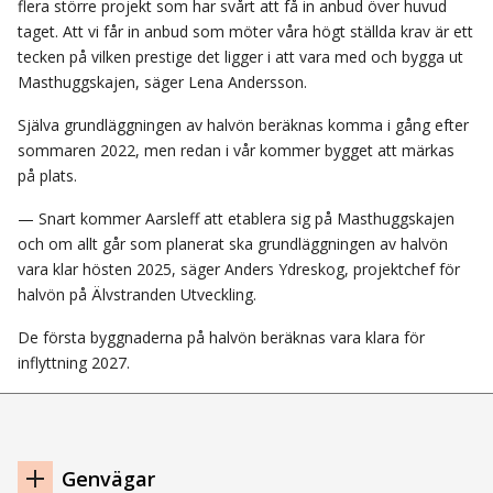
flera större projekt som har svårt att få in anbud över huvud
taget. Att vi får in anbud som möter våra högt ställda krav är ett
tecken på vilken prestige det ligger i att vara med och bygga ut
Masthuggskajen, säger Lena Andersson.
Själva grundläggningen av halvön beräknas komma i gång efter
sommaren 2022, men redan i vår kommer bygget att märkas
på plats.
— Snart kommer Aarsleff att etablera sig på Masthuggskajen
och om allt går som planerat ska grundläggningen av halvön
vara klar hösten 2025, säger Anders Ydreskog, projektchef för
halvön på Älvstranden Utveckling.
De första byggnaderna på halvön beräknas vara klara för
inflyttning 2027.
Navigation
Genvägar