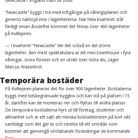
Newcastle i England fram till 2006.
”Newcastle” byggs i trä med loftgångar på våningsplanen och
generös takhöjd inne i lägenheterna. När hela kvarteret står
färdigt innan årsskiftet kommet det finnas över 400 lägenheter
på Kvillepiren.
— I kvarteret ”Newcastle” blir det också en del större
lägenheter, den mest spektakulära är ett mini-townhouse i fyra
våningar, stora fönster och en utsikt över Göta älv, säger
Marcus Waserbrot.
Temporära bostäder
På Kvillepiren planeras det för över 900 lägenheter. Bostäderna
byggs med tidsbegränsade bygglov och kan stå på platsen i 15
år, därefter kan de monteras ner och flyttas till andra platser.
De temporära bostäderna hyrs ut till företag, studenter och
allmänhet och är ett sätt att minska bostadsbristen på kort sikt
samtidigt som det ger liv och rörelse till ett område som
kommer att genomgå omfattande förändringar de kommande