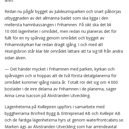
åren.
Redan nu pågår bygget av Jubileumsparken och snart påbörjas
utbyggnaden av det allmänna badet som ska ligga i den
mellersta hamnbassängen i Frihamnen. På sikt ska det bli
10 000 lägenheter i området, men redan nu planeras det för
fullt för en ny spårväg genom området och bygget av
Frihamnskyrkan har redan dragit igång. I och med att
Hisingsbron står klar blir området lättare att ta sig till från andra
sidan älven.
— Det händer mycket i Frihamnen med parken, kyrkan och
spårvägen och vi hoppas att de två första detaljplanerna för
området kommer igång nästa år. Totalt rör det sig om 4 000
bostäder i de inre delarna av Frihamnen i de planerna, säger
Anna-Lena Isacson på Älvstranden Utveckling.
Lägenheterna på Kvillepiren uppförs i samarbete med
byggherrarna Brofred Bygg & Entreprenad AB och Kvillepir AB
och de färdiga lägenheterna hyrs ut genom waterfrontcabins.se.
Marken ägs av Älvstranden Utveckling som har arrendeavtal