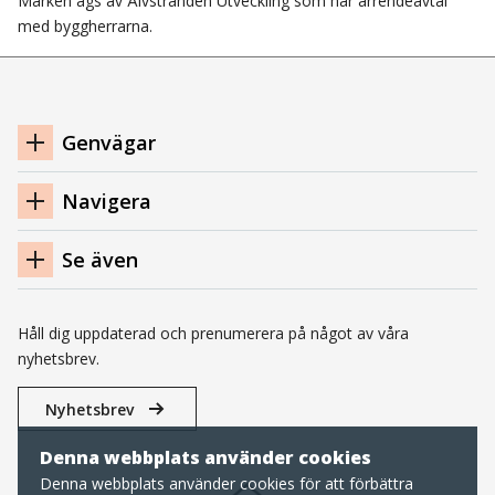
Marken ägs av Älvstranden Utveckling som har arrendeavtal
med byggherrarna.
Navigation
Genvägar
sidfot
Navigera
Se även
Håll dig uppdaterad och prenumerera på något av våra
nyhetsbrev.
Nyhetsbrev
Denna webbplats använder cookies
Denna webbplats använder cookies för att förbättra