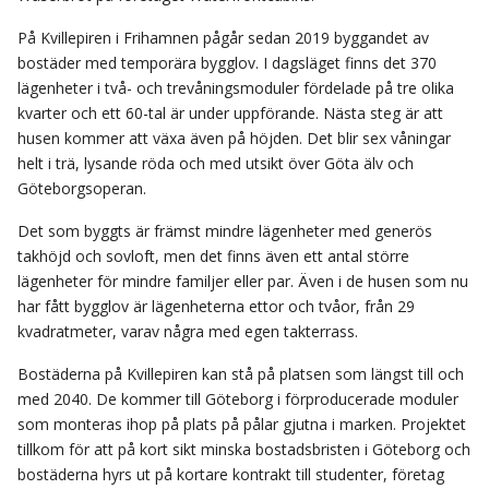
På Kvillepiren i Frihamnen pågår sedan 2019 byggandet av
bostäder med temporära bygglov. I dagsläget finns det 370
lägenheter i två- och trevåningsmoduler fördelade på tre olika
kvarter och ett 60-tal är under uppförande. Nästa steg är att
husen kommer att växa även på höjden. Det blir sex våningar
helt i trä, lysande röda och med utsikt över Göta älv och
Göteborgsoperan.
Det som byggts är främst mindre lägenheter med generös
takhöjd och sovloft, men det finns även ett antal större
lägenheter för mindre familjer eller par. Även i de husen som nu
har fått bygglov är lägenheterna ettor och tvåor, från 29
kvadratmeter, varav några med egen takterrass.
Bostäderna på Kvillepiren kan stå på platsen som längst till och
med 2040. De kommer till Göteborg i förproducerade moduler
som monteras ihop på plats på pålar gjutna i marken. Projektet
tillkom för att på kort sikt minska bostadsbristen i Göteborg och
bostäderna hyrs ut på kortare kontrakt till studenter, företag