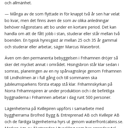
och allmänhet.
— Många av de som flyttade in för knappt två år sen har velat
bo kvar, men det finns även de som av olika anledningar
behöver någonstans att bo under en kortare period. Det kan
handla om att de fått jobb i stan, studerar eller står mellan två
boenden. En typisk hyresgäst är mellan 25 och 35 år gammal
och studerar eller arbetar, säger Marcus Waserbrot.
Även om den permanenta bebyggelsen i Frihamnen dröjer så
sker det mycket annat i området. Hisingsbron står klar sedan i
somras, planeringen av en ny spårvagnslinje genom Frihamnen
till Lindholmen är i full gång och till sommaren ska
Jubileumsparkens första etapp stå klar. Frihamnskyrkan på
Norra Frihamnspiren är under produktion och i de befintliga
byggnaderna i Frihamnen arbetar i dag runt 500 personer.
Lägenheterna på Kvillepiren uppförs i samarbete med
byggherrarna Brofred Bygg & Entreprenad AB och Kvillepir AB
och de färdiga lägenheterna hyrs ut genom waterfrontcabins.se.