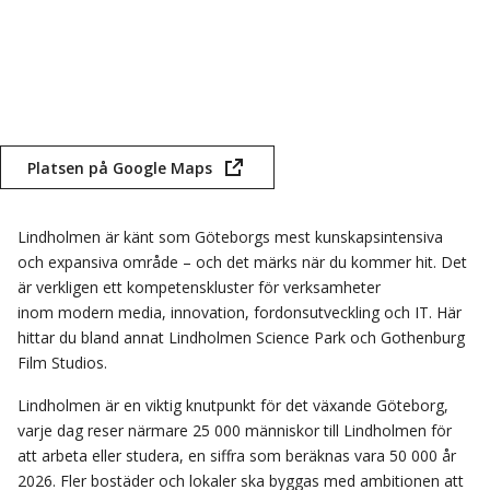
Platsen på Google Maps
(öppnas
i
nytt
Lindholmen är känt som Göteborgs mest kunskapsintensiva
fönster)
och expansiva område – och det märks när du kommer hit. Det
är verkligen ett kompetenskluster för verksamheter
inom modern media, innovation, fordonsutveckling och IT. Här
hittar du bland annat Lindholmen Science Park och Gothenburg
Film Studios.
Lindholmen är en viktig knutpunkt för det växande Göteborg,
varje dag reser närmare 25 000 människor till Lindholmen för
att arbeta eller studera, en siffra som beräknas vara 50 000 år
2026. Fler bostäder och lokaler ska byggas med ambitionen att