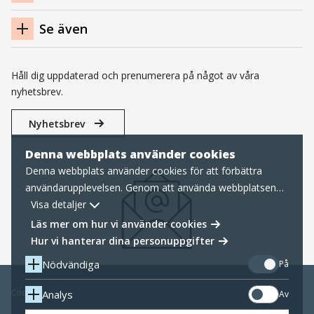
Se även
Håll dig uppdaterad och prenumerera på något av våra
nyhetsbrev.
Nyhetsbrev
Denna webbplats använder cookies
Denna webbplats använder cookies för att förbättra
användarupplevelsen. Genom att använda webbplatsen
samtycker du till nödvändiga cookies, läs mer nedan om
Visa detaljer
hur vi hanterar cookies samt personuppgifter.
Läs mer om hur vi använder cookies
Hur vi hanterar dina personuppgifter
Nödvändiga
På
Cookies
Analys
Av