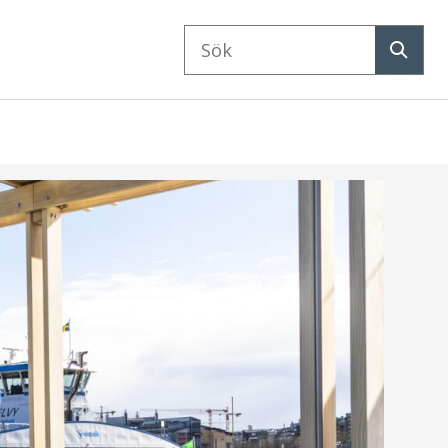
Sök
på
Sök
webbplatsen