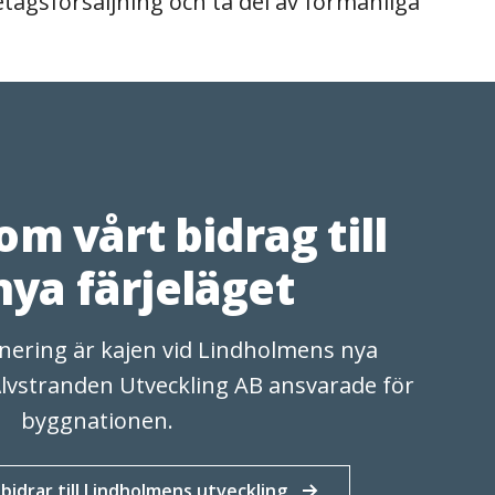
tagsförsäljning och ta del av förmånliga
om vårt bidrag till
nya färjeläget
lanering är kajen vid Lindholmens nya
 Älvstranden Utveckling AB ansvarade för
byggnationen.
bidrar till Lindholmens utveckling