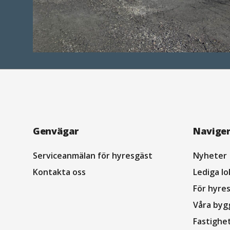
Navigation
Genvägar
Navige
sidfot
Serviceanmälan för hyresgäst
Nyheter
Kontakta oss
Lediga lo
För hyre
Våra byg
Fastighe