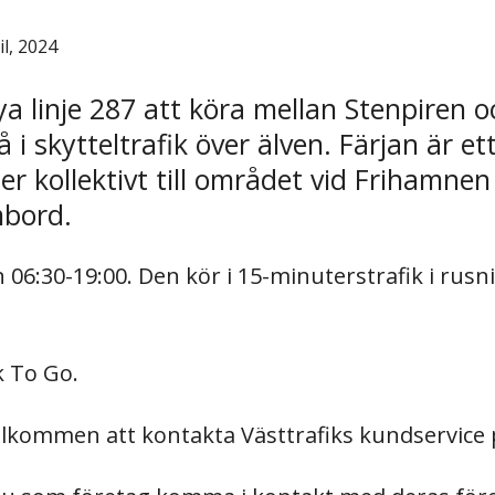
il, 2024
ya linje 287 att köra mellan Stenpiren
 i skytteltrafik över älven. Färjan är et
er kollektivt till området vid Frihamne
mbord.
06:30-19:00. Den kör i 15-minuterstrafik i rusn
k To Go.
älkommen att kontakta Västtrafiks kundservice