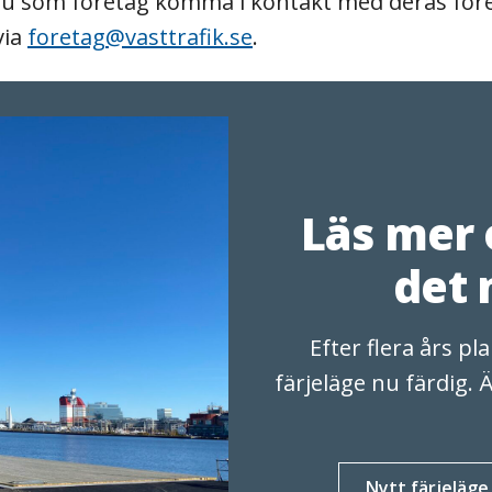
l du som företag komma i kontakt med deras före
via
foretag@vasttrafik.se
.
Läs mer 
det 
Efter flera års p
färjeläge nu färdig.
Nytt färjeläge 