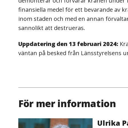
demonterar och förvarar kranen under fe
finansiella medel för ett bevarande av k
inom staden och med en annan förvaltare
sannolikt att destrueras.
Uppdatering den 13 februari 2024:
Kr
väntan på besked från Länsstyrelsens un
För mer information
Ulrika 