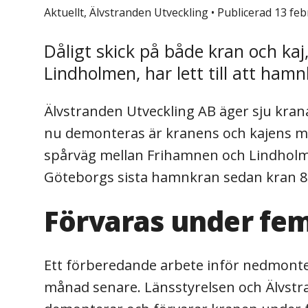
Aktuellt, Älvstranden Utveckling
•
Publicerad 13 feb
Dåligt skick på både kran och ka
Lindholmen, har lett till att h
Älvstranden Utveckling AB äger sju kran
nu demonteras är kranens och kajens my
spårväg mellan Frihamnen och Lindholmen
Göteborgs sista hamnkran sedan kran 89
Förvaras under fem
Ett förberedande arbete inför nedmonter
månad senare. Länsstyrelsen och Älvstr