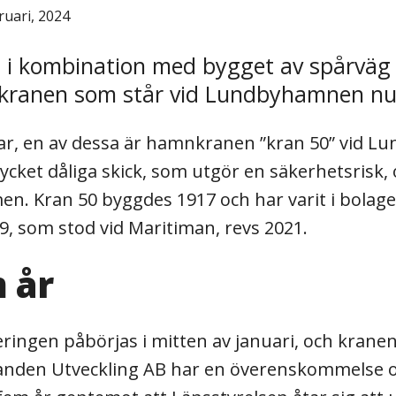
ruari, 2024
j, i kombination med bygget av spårvä
amnkranen som står vid Lundbyhamnen n
ar, en av dessa är hamnkranen ”kran 50” vid L
cket dåliga skick, som utgör en säkerhetsrisk,
. Kran 50 byggdes 1917 och har varit i bolaget
, som stod vid Maritiman, revs 2021.
 år
ingen påbörjas i mitten av januari, och krane
anden Utveckling AB har en överenskommelse o