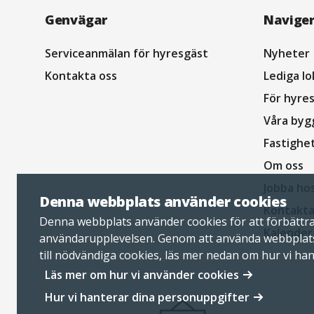
Navigation
Genvägar
Navige
sidfot
Serviceanmälan för hyresgäst
Nyheter
Kontakta oss
Lediga lo
För hyre
Våra byg
Fastighe
Om oss
Jobba ho
Denna webbplats använder cookies
Kontakta
Denna webbplats använder cookies för att förbättr
Kalender
användarupplevelsen. Genom att använda webbplat
till nödvändiga cookies, läs mer nedan om hur vi ha
personuppgifter.
Läs mer om hur vi använder cookies
Hur vi hanterar dina personuppgifter