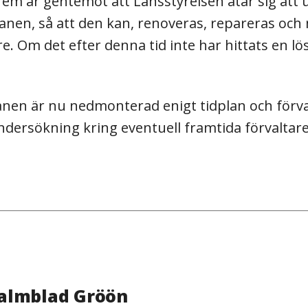
m år gentemot att Länsstyrelsen åtar sig att 
ranen, så att den kan, renoveras, repareras och
. Om det efter denna tid inte har hittats en 
anen är nu nedmonterad enigt tidplan och förva
dersökning kring eventuell framtida förvaltare
Palmblad Gröön