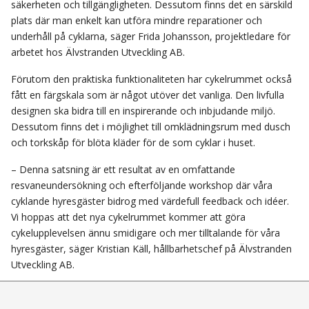
säkerheten och tillgängligheten. Dessutom finns det en särskild
plats där man enkelt kan utföra mindre reparationer och
underhåll på cyklarna, säger Frida Johansson, projektledare för
arbetet hos Älvstranden Utveckling AB.
Förutom den praktiska funktionaliteten har cykelrummet också
fått en färgskala som är något utöver det vanliga. Den livfulla
designen ska bidra till en inspirerande och inbjudande miljö.
Dessutom finns det i möjlighet till omklädningsrum med dusch
och torkskåp för blöta kläder för de som cyklar i huset.
– Denna satsning är ett resultat av en omfattande
resvaneundersökning och efterföljande workshop där våra
cyklande hyresgäster bidrog med värdefull feedback och idéer.
Vi hoppas att det nya cykelrummet kommer att göra
cykelupplevelsen ännu smidigare och mer tilltalande för våra
hyresgäster, säger Kristian Käll, hållbarhetschef på Älvstranden
Utveckling AB.