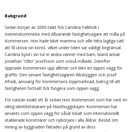
Bakgrund
Sedan början av 2000-talet fick Carolina Falkholt i
överenskommelse med dåvarande fastighetsägare att måla på
Kommersen. Hon hade blivit mamma och ville hitta lagliga sätt
att få utöva sin konst, vilket under tiden var väldigt begränsat.
Carolina bjöd i sin tur in andra vänner med barn, bland annat
Jonathan ”Ollio” Josefsson som också målade. Därefter
öppnade Kommersen upp alltmer och blev en öppen vägg för
graffiti. Den senare fastighetsägaren Riksbyggen och Josef
Afradi, ansvarig för Kommersens loppmarknad, bidrog till att
fastigheten fortsatt fick fungera som öppen vägg.
För nästan exakt ett år sedan revs Kommersen som har varit en
viktig identitetsbärare på Masthuggskajen. Kommersen har
använts som öppen vägg för såväl lokalt som internationellt
etablerade konstnärer och nybörjare i alla åldrar. Beslut om
rivning av byggnaden fattades på grund av dess