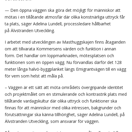
— Den öppna väggen ska göra det möjligt för människor att
mötas i en tillåtande atmosfär där olika konstnärliga uttryck får
ta plats, säger Adelina Lundell, processledare hållbarhet
på Älvstranden Utveckling.
I arbetet med utvecklingen av Masthuggskajen finns åtaganden
om att tillvarata Kommersens värden och funktion i annan
form. Det handlar om loppmarknaden, mötesplatsen och
funktionen som en öppen vägg. Nu förvandlas därför det 128
meter långa halvö-byggplanket längs Emigrantvägen till en vägg
för vem som helst att måla på.
– Väggen är ett sätt att möta områdets övergripande identitet
och projektmålet om en stimulerande och kontrastrik plats med
tillåtande vardagskultur där olika uttryck och funktioner ska
finnas för att människor med olika intressen, bakgrunder och
förutsättningar ska känna tillhörighet, säger Adelina Lundell, på
Älvstranden Utveckling, som ansvarar för väggen.