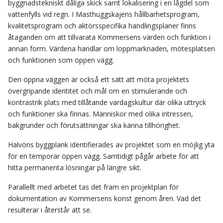
byggnadstekniskt dåliga skick samt lokalisering i en lågdel som
vattenfylls vid regn. I Masthuggskajens hållbarhetsprogram,
kvalitetsprogram och aktörsspecifika handlingsplaner finns
åtaganden om att tillvarata Kommersens värden och funktion i
annan form. Värdena handlar om loppmarknaden, mötesplatsen
och funktionen som öppen vägg.
Den öppna väggen är också ett sätt att möta projektets
övergripande identitet och mål om en stimulerande och
kontrastrik plats med tillåtande vardagskultur där olika uttryck
och funktioner ska finnas. Människor med olika intressen,
bakgrunder och förutsättningar ska känna tillhörighet.
Halvöns byggplank identifierades av projektet som en möjlig yta
för en temporär öppen vägg. Samtidigt pågår arbete för att
hitta permanenta lösningar på längre sikt.
Parallellt med arbetet tas det fram en projektplan för
dokumentation av Kommersens konst genom åren. Vad det
resulterar i återstår att se.