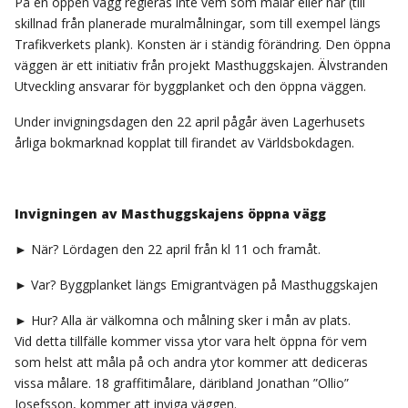
På en öppen vägg regleras inte vem som målar eller när (till
skillnad från planerade muralmålningar, som till exempel längs
Trafikverkets plank). Konsten är i ständig förändring. Den öppna
väggen är ett initiativ från projekt Masthuggskajen. Älvstranden
Utveckling ansvarar för byggplanket och den öppna väggen.
Under invigningsdagen den 22 april pågår även Lagerhusets
årliga bokmarknad kopplat till firandet av Världsbokdagen.
Invigningen av Masthuggskajens öppna vägg
► När? Lördagen den 22 april från kl 11 och framåt.
► Var? Byggplanket längs Emigrantvägen på Masthuggskajen
► Hur? Alla är välkomna och målning sker i mån av plats.
Vid detta tillfälle kommer vissa ytor vara helt öppna för vem
som helst att måla på och andra ytor kommer att dediceras
vissa målare. 18 graffitimålare, däribland Jonathan ”Ollio”
Josefsson, kommer att inviga väggen.