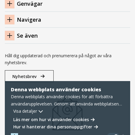
Navigation
Genvägar
sidfot
Navigera
Se även
Håll dig uppdaterad och prenumerera på något av våra
nyhetsbrev.
Nyhetsbrev
Denna webbplats använder cookies
Denna webbplats använder cookies för att förbättra
användarupplevelsen. Genom att använda webbplatsen
samtycker du till nödvändiga cookies, läs mer nedan om
Visa detaljer
hur vi hanterar cookies samt personuppgifter.
Läs mer om hur vi använder cookies
Hur vi hanterar dina personuppgifter