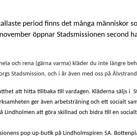
 kallaste period finns det många människor s
november öppnar Stadsmissionen second han
hela och rena (gärna varma) kläder du inte längre behö
gs Stadsmission, och i år även med oss på Älvstrand
tthet att hitta tillbaka till vardagen. Kläderna säljs 
erksamheten ger även arbetsträning och ett socialt sa
å Lindholmen att göra skillnad och bidra till en socialt
sionens pop up-butik på Lindholmspiren 5A. Bottenpl