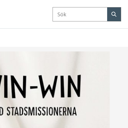
Sök
på
Sök
webbplatsen