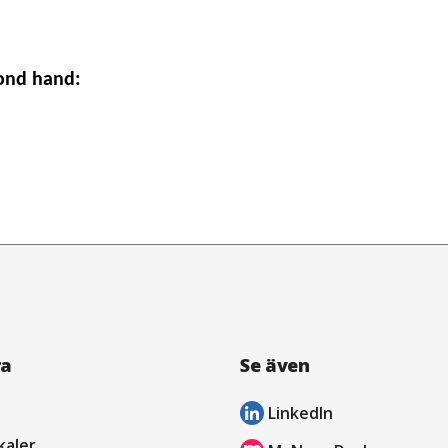
cond hand:
ra
Se även
LinkedIn
öppnas
kaler