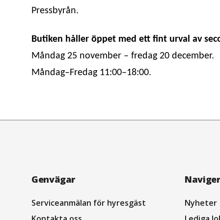
Pressbyrån.
Butiken håller öppet med ett fint urval av se
Måndag 25 november – fredag 20 december.
Måndag–Fredag 11:00–18:00.
Navigation
Genvägar
Navige
sidfot
Serviceanmälan för hyresgäst
Nyheter
Kontakta oss
Lediga lo