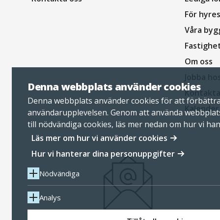
För hyre
Våra byg
Fastighe
Om oss
Jobba ho
Denna webbplats använder cookies
Kontakta
Denna webbplats använder cookies för att förbättr
Kalender
användarupplevelsen. Genom att använda webbplat
till nödvändiga cookies, läs mer nedan om hur vi ha
personuppgifter.
Läs mer om hur vi använder cookies
Hur vi hanterar dina personuppgifter
Nödvändiga
Analys