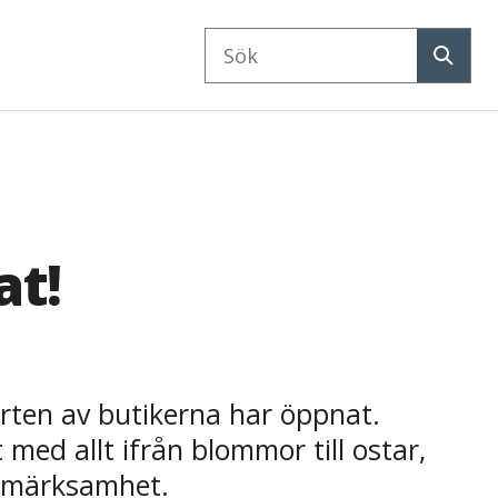
Sök
på
Sök
webbplatsen
at!
arten av butikerna har öppnat.
med allt ifrån blommor till ostar,
ppmärksamhet.