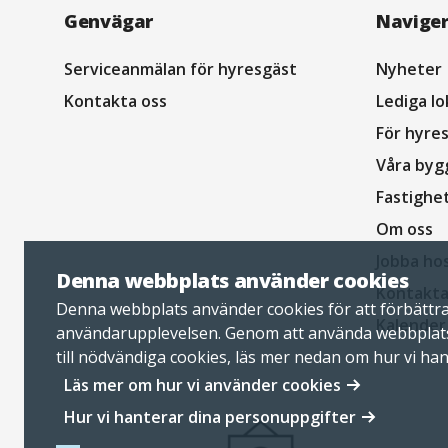
Navigation
Genvägar
Navige
sidfot
Serviceanmälan för hyresgäst
Nyheter
Kontakta oss
Lediga lo
För hyre
Våra byg
Fastighe
Om oss
Jobba ho
Denna webbplats använder cookies
Kontakta
Denna webbplats använder cookies för att förbättr
Kalender
användarupplevelsen. Genom att använda webbplat
till nödvändiga cookies, läs mer nedan om hur vi ha
personuppgifter.
Läs mer om hur vi använder cookies
Hur vi hanterar dina personuppgifter