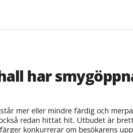
uhall har smygöppn
 står mer eller mindre färdig och merp
så redan hittat hit. Utbudet är brett 
ch färger konkurrerar om besökarens u