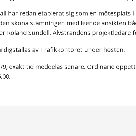
uhall har redan etablerat sig som en mötesplats i 
den sköna stämningen med leende ansikten både
r Roland Sundell, Älvstrandens projektledare fö
ärdigställas av Trafikkontoret under hösten.
/9, exakt tid meddelas senare. Ordinarie öppetti
.00.