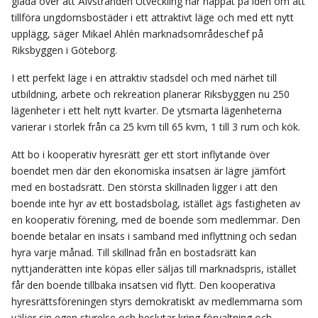
glada över att Älvstranden Utveckling har nappat på idén om att
tillföra ungdomsbostäder i ett attraktivt läge och med ett nytt
upplägg, säger Mikael Ahlén marknadsområdeschef på
Riksbyggen i Göteborg.
I ett perfekt läge i en attraktiv stadsdel och med närhet till
utbildning, arbete och rekreation planerar Riksbyggen nu 250
lägenheter i ett helt nytt kvarter. De ytsmarta lägenheterna
varierar i storlek från ca 25 kvm till 65 kvm, 1 till 3 rum och kök.
Att bo i kooperativ hyresrätt ger ett stort inflytande över
boendet men där den ekonomiska insatsen är lägre jämfört
med en bostadsrätt. Den största skillnaden ligger i att den
boende inte hyr av ett bostadsbolag, istället ägs fastigheten av
en kooperativ förening, med de boende som medlemmar. Den
boende betalar en insats i samband med inflyttning och sedan
hyra varje månad. Till skillnad från en bostadsrätt kan
nyttjanderätten inte köpas eller säljas till marknadspris, istället
får den boende tillbaka insatsen vid flytt. Den kooperativa
hyresrättsföreningen styrs demokratiskt av medlemmarna som
väljer sin egen styrelse och beslutar kring förvaltning och