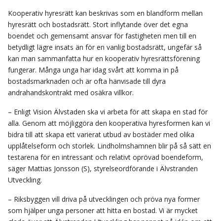
Kooperativ hyresrätt kan beskrivas som en blandform mellan
hyresrätt och bostadsrätt. Stort inflytande över det egna
boendet och gemensamt ansvar för fastigheten men till en
betydligt lägre insats än för en vanlig bostadsrätt, ungefär så
kan man sammanfatta hur en kooperativ hyresrättsförening
fungerar. Många unga har idag svårt att komma in på
bostadsmarknaden och är ofta hänvisade till dyra
andrahandskontrakt med osäkra villkor.
– Enligt Vision Älvstaden ska vi arbeta för att skapa en stad för
alla. Genom att möjliggöra den kooperativa hyresformen kan vi
bidra till att skapa ett varierat utbud av bostäder med olika
upplåtelseform och storlek. Lindholmshamnen blir på så sätt en
testarena för en intressant och relativt oprövad boendeform,
säger Mattias Jonsson (S), styrelseordförande i Älvstranden
Utveckling.
– Riksbyggen vill driva på utvecklingen och pröva nya former
som hjälper unga personer att hitta en bostad. Vi är mycket