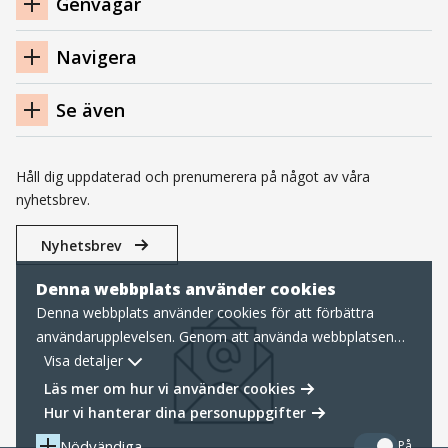
Genvägar
sidfot
Navigera
Se även
Håll dig uppdaterad och prenumerera på något av våra
nyhetsbrev.
Nyhetsbrev
Denna webbplats använder cookies
Denna webbplats använder cookies för att förbättra
användarupplevelsen. Genom att använda webbplatsen
samtycker du till nödvändiga cookies, läs mer nedan om
Visa detaljer
hur vi hanterar cookies samt personuppgifter.
Läs mer om hur vi använder cookies
Hur vi hanterar dina personuppgifter
Nödvändiga
På