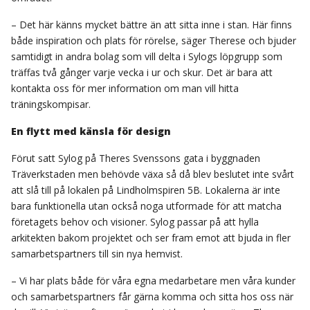
– Det här känns mycket bättre än att sitta inne i stan. Här finns
både inspiration och plats för rörelse, säger Therese och bjuder
samtidigt in andra bolag som vill delta i Sylogs löpgrupp som
träffas två gånger varje vecka i ur och skur. Det är bara att
kontakta oss för mer information om man vill hitta
träningskompisar.
En flytt med känsla för design
Förut satt Sylog på Theres Svenssons gata i byggnaden
Träverkstaden men behövde växa så då blev beslutet inte svårt
att slå till på lokalen på Lindholmspiren 5B. Lokalerna är inte
bara funktionella utan också noga utformade för att matcha
företagets behov och visioner. Sylog passar på att hylla
arkitekten bakom projektet och ser fram emot att bjuda in fler
samarbetspartners till sin nya hemvist.
– Vi har plats både för våra egna medarbetare men våra kunder
och samarbetspartners får gärna komma och sitta hos oss när