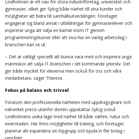
Lindholmen är ett nav för stora industriföretag, universitet och
gymnasier, vilket ger Sylog både närhet till sina kunder och
möjligheter att bidra till samhällsutvecklingen. Företaget
engagerar sig bland annat i utbildningar för gymnasieelever och
inspirerar unga att välja en karriär inom IT genom
programmeringskurser eller att visa hur en vanlig arbetsdag i
branschen kan se ut.
– Det är väldigt speciellt att kunna vara med och inspirera unga
människor att välja IT-branschen i sitt kommande yrkesliv. Det
ger både mycket för eleverna men också för oss och våra
medarbetare, säger Therese.
Fokus på balans och trivsel
Förutom den professionella närheten med uppdragsgivare och
nätverket precis utanför dörren uppskattar Sylog också
Lindholmens unika läge med närhet till både vatten, natur och
innerstaden. Här finns möjligheter till träning, och företaget
planerar att expandera sin löpgrupp och bjuda in fler bolag i
området.