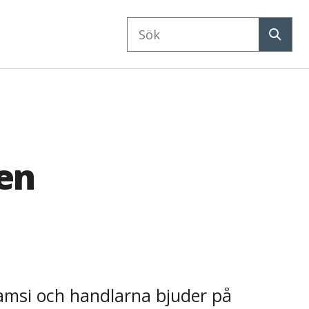
Sök
på
Sök
webbplatsen
gen
hamsi och handlarna bjuder på