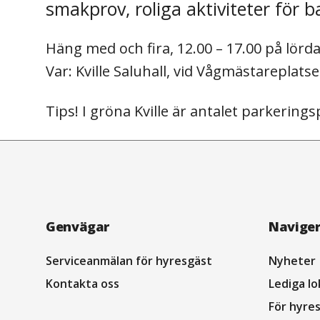
smakprov, roliga aktiviteter för
Häng med och fira, 12.00 – 17.00 på lör
Var: Kville Saluhall, vid Vågmästareplatse
Tips! I gröna Kville är antalet parkering
Navigation
Genvägar
Navige
sidfot
Serviceanmälan för hyresgäst
Nyheter
Kontakta oss
Lediga lo
För hyre