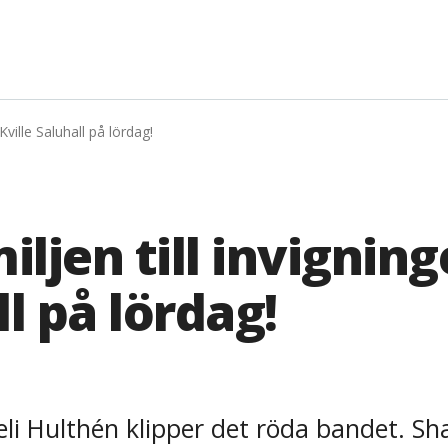
Kville Saluhall på lördag!
ljen till invignin
ll på lördag!
eli Hulthén klipper det röda bandet. S