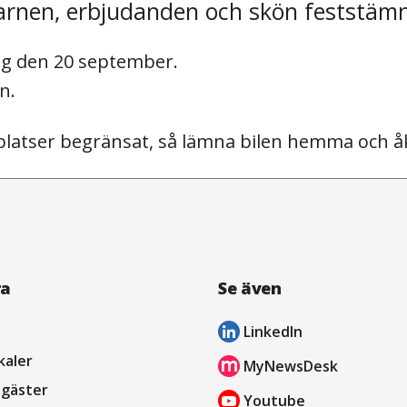
 barnen, erbjudanden och skön feststäm
dag den 20 september.
n.
splatser begränsat, så lämna bilen hemma och åk k
ra
Se även
LinkedIn
öppnas
kaler
MyNewsDesk
i
öppnas
sgäster
Youtube
nytt