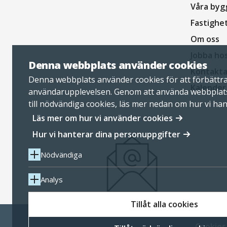
Våra byg
Fastighe
Om oss
Jobba ho
Denna webbplats använder cookies
Kontakta
Denna webbplats använder cookies för att förbättr
Kalender
användarupplevelsen. Genom att använda webbplat
till nödvändiga cookies, läs mer nedan om hur vi ha
personuppgifter.
Läs mer om hur vi använder cookies
Hur vi hanterar dina personuppgifter
Nödvändiga
Analys
Tillåt alla cookies
Cookies