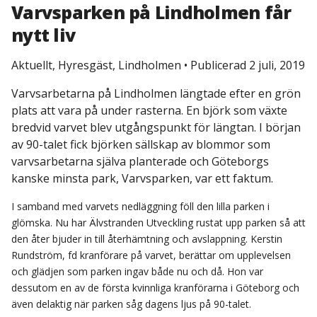
Varvsparken på Lindholmen får
nytt liv
Aktuellt, Hyresgäst, Lindholmen
•
Publicerad 2 juli, 2019
Varvsarbetarna på Lindholmen längtade efter en grön
plats att vara på under rasterna. En björk som växte
bredvid varvet blev utgångspunkt för längtan. I början
av 90-talet fick björken sällskap av blommor som
varvsarbetarna själva planterade och Göteborgs
kanske minsta park, Varvsparken, var ett faktum.
I samband med varvets nedläggning föll den lilla parken i
glömska. Nu har Älvstranden Utveckling rustat upp parken så att
den åter bjuder in till återhämtning och avslappning. Kerstin
Rundström, fd kranförare på varvet, berättar om upplevelsen
och glädjen som parken ingav både nu och då. Hon var
dessutom en av de första kvinnliga kranförarna i Göteborg och
även delaktig när parken såg dagens ljus på 90-talet.