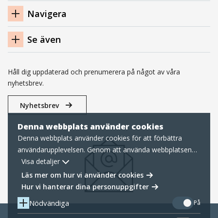
Navigera
Se även
Håll dig uppdaterad och prenumerera på något av våra
nyhetsbrev.
Nyhetsbrev
Denna webbplats använder cookies
Denna webbplats använder cookies för att förbättra
användarupplevelsen. Genom att använda webbplatsen
samtycker du till nödvändiga cookies, läs mer nedan om
Visa detaljer
hur vi hanterar cookies samt personuppgifter.
Läs mer om hur vi använder cookies
Hur vi hanterar dina personuppgifter
Nödvändiga
På