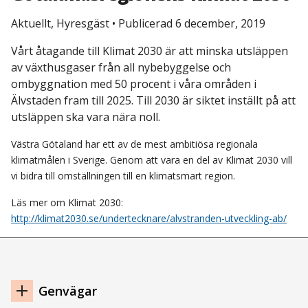
Aktuellt, Hyresgäst
•
Publicerad 6 december, 2019
Vårt åtagande till Klimat 2030 är att minska utsläppen
av växthusgaser från all nybebyggelse och
ombyggnation med 50 procent i våra områden i
Älvstaden fram till 2025. Till 2030 är siktet inställt på att
utsläppen ska vara nära noll.
Västra Götaland har ett av de mest ambitiösa regionala
klimatmålen i Sverige. Genom att vara en del av Klimat 2030 vill
vi bidra till omställningen till en klimatsmart region.
Läs mer om Klimat 2030:
http://klimat2030.se/undertecknare/alvstranden-utveckling-ab/
Navigation
Genvägar
sidfot