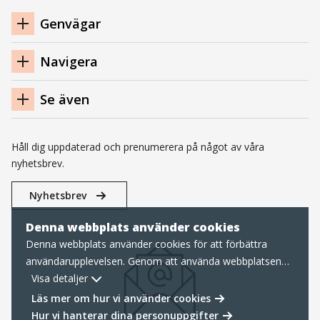
Navigation
Genvägar
sidfot
Navigera
Se även
Håll dig uppdaterad och prenumerera på något av våra
nyhetsbrev.
Nyhetsbrev
Denna webbplats använder cookies
Denna webbplats använder cookies för att förbättra
användarupplevelsen. Genom att använda webbplatsen
samtycker du till nödvändiga cookies, läs mer nedan om
Visa detaljer
hur vi hanterar cookies samt personuppgifter.
Läs mer om hur vi använder cookies
Hur vi hanterar dina personuppgifter