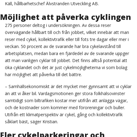
Käll, hållbarhetschef Älvstranden Utveckling AB.
Möjlighet att påverka cyklingen
275 personer deltog i undersökningen. Av dessa reser
övervägande hållbart till och från jobbet, vilket innebär att man
reser med cykel, kollektivtrafik eller till fots tre dagar eller mer i
veckan. 50 procent av de svarande har bra cykelavstånd till
arbetsplatsen, medan bara en fjärdedel av de svarande uppger
att man vanligen cyklar till jobbet. Det finns alltså potential att
öka cyklandet och det är just cykelmöjligheterna vi som bolag
har möjlighet att påverka till det bättre.
– Samhällsekonomiskt är det mycket mer gynnsamt att vi cyklar
än att vi åker bil. Vardagsmotionen ger stora folkhälsovinster
samtidigt som biltrafiken kostar mer utifrån att anlägga vägar,
och de kostnader som kommer med föroreningar och buller.
Utifrån ett klimatperspektiv är cykel, gång och kollektivtrafik
såklart bäst, säger Kristian.
Fler cykelparkeringar och